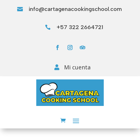
info@cartagenacookingschool.com

+57 322 2664721

Mi cuenta
